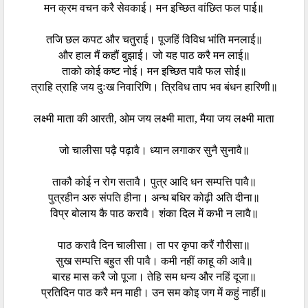
मन क्रम वचन करै सेवकाई। मन इच्छित वांछित फल पाई॥
तजि छल कपट और चतुराई। पूजहिं विविध भांति मनलाई॥
और हाल मैं कहौं बुझाई। जो यह पाठ करै मन लाई॥
ताको कोई कष्ट नोई। मन इच्छित पावै फल सोई॥
त्राहि त्राहि जय दुःख निवारिणि। त्रिविध ताप भव बंधन हारिणी॥
लक्ष्मी माता की आरती, ओम जय लक्ष्मी माता, मैया जय लक्ष्मी माता
जो चालीसा पढ़ै पढ़ावै। ध्यान लगाकर सुनै सुनावै॥
ताकौ कोई न रोग सतावै। पुत्र आदि धन सम्पत्ति पावै॥
पुत्रहीन अरु संपति हीना। अन्ध बधिर कोढ़ी अति दीना॥
विप्र बोलाय कै पाठ करावै। शंका दिल में कभी न लावै॥
पाठ करावै दिन चालीसा। ता पर कृपा करैं गौरीसा॥
सुख सम्पत्ति बहुत सी पावै। कमी नहीं काहू की आवै॥
बारह मास करै जो पूजा। तेहि सम धन्य और नहिं दूजा॥
प्रतिदिन पाठ करै मन माही। उन सम कोइ जग में कहुं नाहीं॥