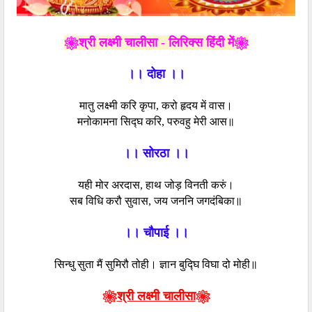
❀श्री लक्ष्मी चालीसा - लिरिक्स हिंदी में❀
।। दोहा ।।
मातु लक्ष्मी करि कृपा, करो हृदय में वास।
मनोकामना सिद्घ करि, परुवहु मेरी आस॥
।। सोरठा ।।
यही मोर अरदास, हाथ जोड़ विनती करुं।
सब विधि करौ सुवास, जय जननि जगदंबिका॥
।। चौपाई ।।
सिन्धु सुता मैं सुमिरौ तोही। ज्ञान बुद्घि विघा दो मोही॥
❀
श्री लक्ष्मी चालीसा
❀