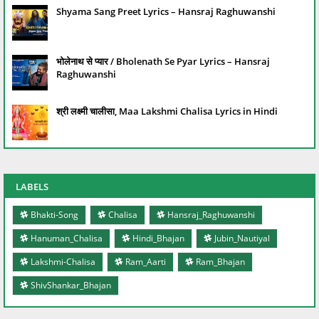
Shyama Sang Preet Lyrics – Hansraj Raghuwanshi
भोलेनाथ से प्यार / Bholenath Se Pyar Lyrics – Hansraj
Raghuwanshi
श्री लक्ष्मी चालीसा, Maa Lakshmi Chalisa Lyrics in Hindi
LABELS
Bhakti-Song
Chalisa
Hansraj_Raghuwanshi
Hanuman_Chalisa
Hindi_Bhajan
Jubin_Nautiyal
Lakshmi-Chalisa
Ram_Aarti
Ram_Bhajan
ShivShankar_Bhajan