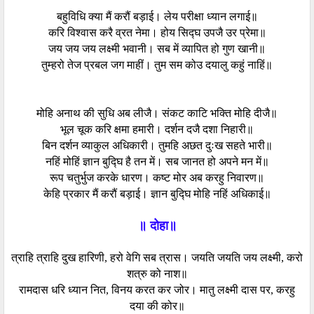
बहुविधि क्या मैं करौं बड़ाई। लेय परीक्षा ध्यान लगाई॥
करि विश्वास करै व्रत नेमा। होय सिद्घ उपजै उर प्रेमा॥
जय जय जय लक्ष्मी भवानी। सब में व्यापित हो गुण खानी॥
तुम्हरो तेज प्रबल जग माहीं। तुम सम कोउ दयालु कहुं नाहिं॥
मोहि अनाथ की सुधि अब लीजै। संकट काटि भक्ति मोहि दीजै॥
भूल चूक करि क्षमा हमारी। दर्शन दजै दशा निहारी॥
बिन दर्शन व्याकुल अधिकारी। तुमहि अछत दुःख सहते भारी॥
नहिं मोहिं ज्ञान बुद्घि है तन में। सब जानत हो अपने मन में॥
रूप चतुर्भुज करके धारण। कष्ट मोर अब करहु निवारण॥
केहि प्रकार मैं करौं बड़ाई। ज्ञान बुद्घि मोहि नहिं अधिकाई॥
॥ दोहा॥
त्राहि त्राहि दुख हारिणी, हरो वेगि सब त्रास। जयति जयति जय लक्ष्मी, करो
शत्रु को नाश॥
रामदास धरि ध्यान नित, विनय करत कर जोर। मातु लक्ष्मी दास पर, करहु
दया की कोर॥