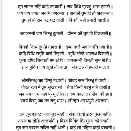
तुम समान नहिं कोई उपकारी। सब विधि पुरवहु आस हमारी॥
जय जय जगत जननि जगदम्बा । सबकी तुम ही हो अवलम्बा॥
तुम ही हो सब घट घट वासी। विनती यही हमारी खासी॥
जगजननी जय सिन्धु कुमारी। दीनन की तुम हो हितकारी॥
विनवौं नित्य तुमहिं महारानी। कृपा करौ जग जननि भवानी॥
केहि विधि स्तुति करौं तिहारी। सुधि लीजै अपराध बिसारी॥
कृपा दृष्टि चितववो मम ओरी। जगजननी विनती सुन मोरी॥
ज्ञान बुद्घि जय सुख की दाता। संकट हरो हमारी माता॥
क्षीरसिन्धु जब विष्णु मथायो। चौदह रत्न सिन्धु में पायो॥
चौदह रत्न में तुम सुखरासी। सेवा कियो प्रभु बनि दासी॥
जब जब जन्म जहां प्रभु लीन्हा। रुप बदल तहं सेवा कीन्हा॥
स्वयं विष्णु जब नर तनु धारा। लीन्हेउ अवधपुरी अवतारा॥
तब तुम प्रगट जनकपुर माहीं। सेवा कियो हृदय पुलकाहीं॥
अपनाया तोहि अन्तर्यामी। विश्व विदित त्रिभुवन की स्वामी॥
तुम सम प्रबल शक्ति नहीं आनी। कहं लौ महिमा कहौं बखानी॥