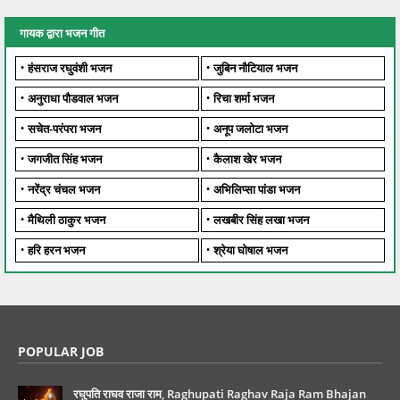
गायक द्वारा भजन गीत
हंसराज रघुवंशी भजन
जुबिन नौटियाल भजन
अनुराधा पौडवाल भजन
रिचा शर्मा भजन
सचेत-परंपरा भजन
अनूप जलोटा भजन
जगजीत सिंह भजन
कैलाश खेर भजन
नरेंद्र चंचल भजन
अभिलिप्सा पांडा भजन
मैथिली ठाकुर भजन
लखबीर सिंह लखा भजन
हरि हरन भजन
श्रेया घोषाल भजन
POPULAR JOB
रघुपति राघव राजा राम, Raghupati Raghav Raja Ram Bhajan